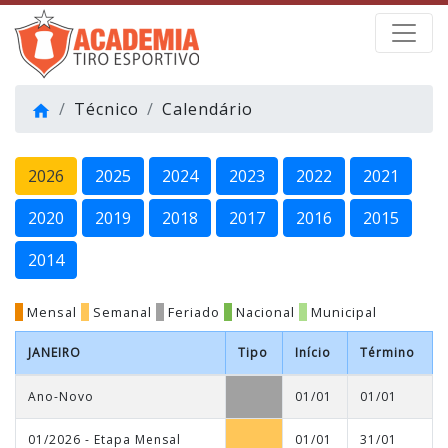
Técnico
Calendário
home
2026
2025
2024
2023
2022
2021
2020
2019
2018
2017
2016
2015
2014
Mensal
Semanal
Feriado
Nacional
Municipal
JANEIRO
Tipo
Início
Término
Ano-Novo
01/01
01/01
01/2026 - Etapa Mensal
01/01
31/01