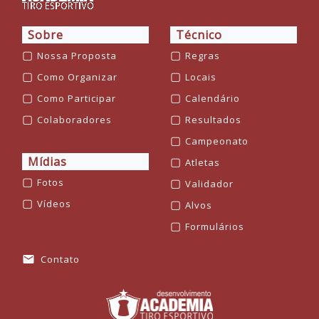
Sobre
Técnico
▢
▢
Nossa Proposta
Regras
▢
▢
Como Organizar
Locais
▢
▢
Como Participar
Calendário
▢
▢
Colaboradores
Resultados
▢
Campeonato
Mídias
▢
Atletas
▢
▢
Fotos
Validador
▢
▢
Vídeos
Alvos
▢
Formulários
Contato
mail