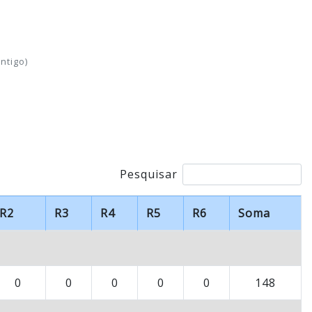
ntigo)
Pesquisar
R2
R3
R4
R5
R6
Soma
0
0
0
0
0
148