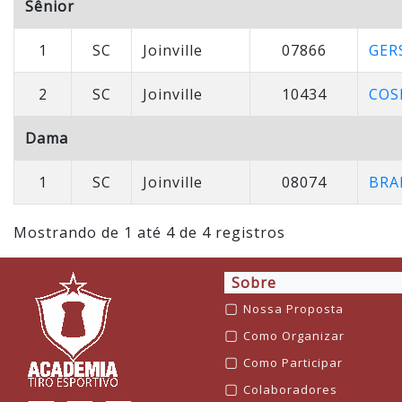
Sênior
1
SC
Joinville
07866
GER
2
SC
Joinville
10434
COS
Dama
1
SC
Joinville
08074
BRA
Mostrando de 1 até 4 de 4 registros
Sobre
▢
Nossa Proposta
▢
Como Organizar
▢
Como Participar
▢
Colaboradores