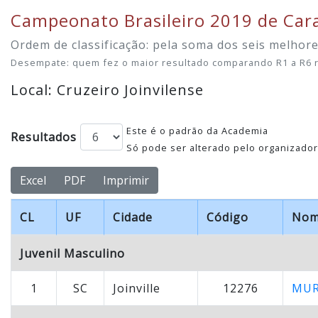
Campeonato Brasileiro 2019 de Car
Ordem de classificação: pela soma dos seis melhor
Desempate: quem fez o maior resultado comparando R1 a R6 re
Local: Cruzeiro Joinvilense
Este é o padrão da Academia
Resultados
Só pode ser alterado pelo organizador
Excel
PDF
Imprimir
CL
UF
Cidade
Código
No
Juvenil Masculino
1
SC
Joinville
12276
MUR