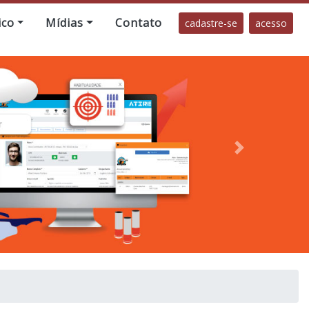
ico
Mídias
Contato
cadastre-se
acesso
Próximo