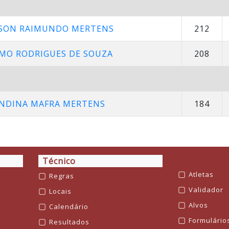
SON RAIMUNDO MERTENS
212
MO RODRIGUES DE SOUZA
208
NDINA MAFRA MERTENS
184
Técnico
▢
▢
Atletas
Regras
▢
▢
Validador
Locais
▢
▢
Alvos
Calendário
▢
▢
Formulário
Resultados